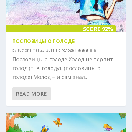
SCORE 92%
ПОСЛОВИЦЫ О ГОЛОДЕ
by
author
|
Фев 23, 2011
|
о голоде
|
Пословицы о голоде Холод не терпит
голод (т. е. голоду). (пословицы о
голоде) Молод – и сам знал...
READ MORE