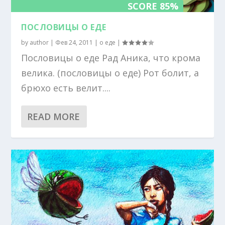
SCORE 85%
ПОСЛОВИЦЫ О ЕДЕ
by
author
|
Фев 24, 2011
|
о еде
|
Пословицы о еде Рад Аника, что крома
велика. (пословицы о еде) Рот болит, а
брюхо есть велит....
READ MORE