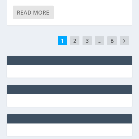
READ MORE
1
2
3
...
8