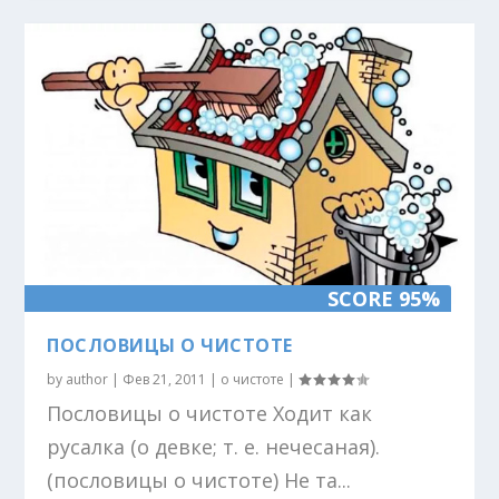
SCORE 95%
ПОСЛОВИЦЫ О ЧИСТОТЕ
by
author
|
Фев 21, 2011
|
о чистоте
|
Пословицы о чистоте Ходит как
русалка (о девке; т. е. нечесаная).
(пословицы о чистоте) Не та...