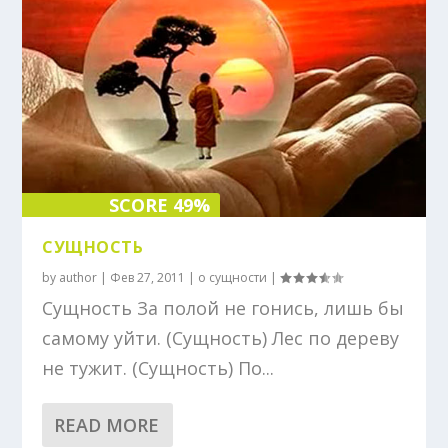
SCORE 49%
СУЩНОСТЬ
by
author
|
Фев 27, 2011
|
о сущности
|
Сущность За полой не гонись, лишь бы
самому уйти. (Сущность) Лес по дереву
не тужит. (Сущность) По...
READ MORE