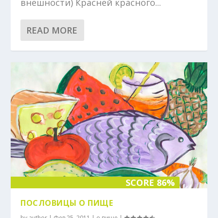
внешности) Красней красного...
READ MORE
SCORE 86%
ПОСЛОВИЦЫ О ПИЩЕ
by
author
|
Фев 25, 2011
|
о пище
|