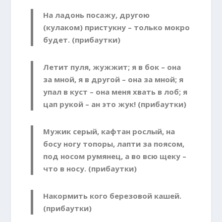
На ладонь посажу, другою
(кулаком) пристукну – только мокро
будет. (прибаутки)
Летит пуля, жужжит; я в бок – она
за мной, я в другой – она за мной; я
упал в куст – она меня хвать в лоб; я
цап рукой – ан это жук! (прибаутки)
Мужик серый, кафтан рослый, на
босу ногу топоры, лапти за поясом,
под носом румянец, а во всю щеку –
что в носу. (прибаутки)
Накормить кого березовой кашей.
(прибаутки)