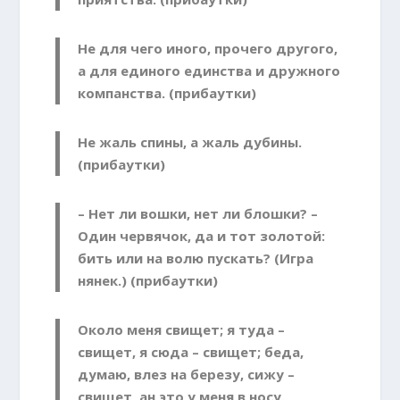
Не для чего иного, прочего другого,
а для единого единства и дружного
компанства. (прибаутки)
Не жаль спины, а жаль дубины.
(прибаутки)
– Нет ли вошки, нет ли блошки? –
Один червячок, да и тот золотой:
бить или на волю пускать? (Игра
нянек.) (прибаутки)
Около меня свищет; я туда –
свищет, я сюда – свищет; беда,
думаю, влез на березу, сижу –
свищет, ан это у меня в носу.