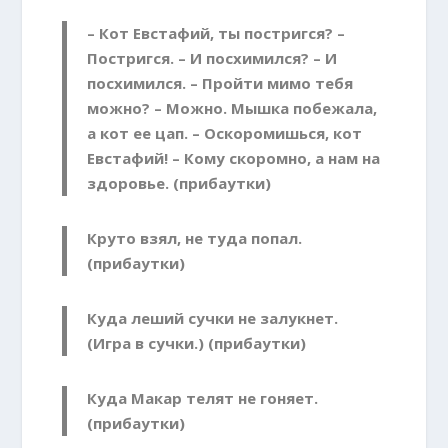
– Кот Евстафий, ты постригся? –
Постригся. – И посхимился? – И
посхимился. – Пройти мимо тебя
можно? – Можно. Мышка побежала,
а кот ее цап. – Оскоромишься, кот
Евстафий! – Кому скоромно, а нам на
здоровье. (прибаутки)
Круто взял, не туда попал.
(прибаутки)
Куда леший сучки не залукнет.
(Игра в сучки.) (прибаутки)
Куда Макар телят не гоняет.
(прибаутки)