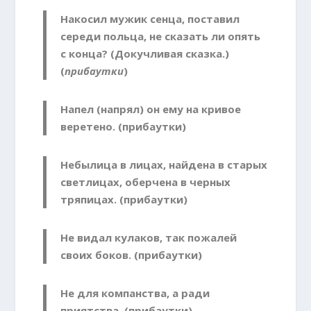
Накосил мужик сенца, поставил
середи польца, не сказать ли опять
с конца? (Докучливая сказка.)
(
прибаутки
)
Напел (напрял) он ему на кривое
веретено. (прибаутки)
Небылица в лицах, найдена в старых
светлицах, оберчена в черных
тряпицах. (прибаутки)
Не видал кулаков, так пожалей
своих боков. (прибаутки)
Не для компанства, а ради
приятства. (прибаутки)