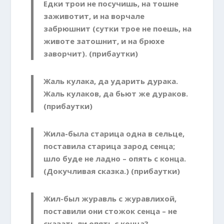
Едки трои не посучишь, на тошне
заживотит, и на ворчале
забрюшнит (сутки трое не поешь, на
животе затошнит, и на брюхе
заворчит). (прибаутки)
Жаль кулака, да ударить дурака.
Жаль кулаков, да бьют же дураков.
(прибаутки)
Жила-была старица одна в сельце,
поставила старица зарод сенца;
шло буде не ладно – опять с конца.
(Докучливая сказка.) (прибаутки)
Жил-был журавль с журавлихой,
поставили они стожок сенца – не
сказать ли опять с конца?