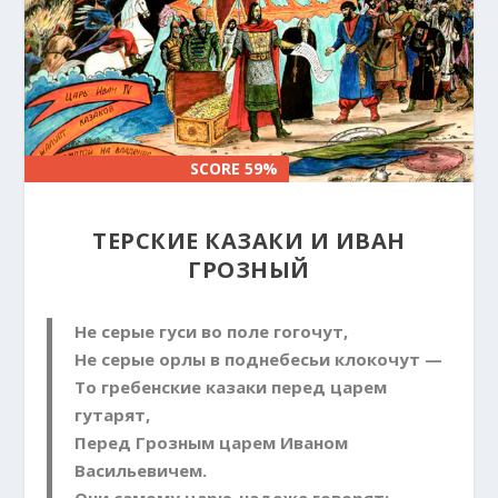
SCORE 59%
SCORE 59%
ТЕРСКИЕ КАЗАКИ И ИВАН
ГРОЗНЫЙ
Не серые гуси во поле гогочут,
Не серые орлы в поднебесьи клокочут —
То гребенские казаки перед царем
гутарят,
Перед Грозным царем Иваном
Васильевичем.