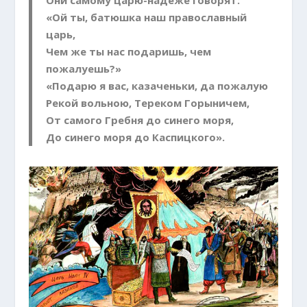
Они самому царю-надеже говорят:
«Ой ты, батюшка наш православный
царь,
Чем же ты нас подаришь, чем
пожалуешь?»
«Подарю я вас, казаченьки, да пожалую
Рекой вольною, Тереком Горыничем,
От самого Гребня до синего моря,
До синего моря до Каспицкого».