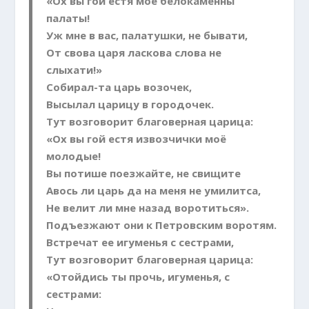
«Ох вы гой естя мое белокаменны
палаты!
Уж мне в вас, палатушки, не бывати,
От свова царя ласкова слова не
слыхати!»
Собирал-та царь возочек,
Высылал царицу в городочек.
Тут возговорит благоверная царица:
«Ох вы гой естя извозчички моё
молодые!
Вы потише поезжайте, не свищите
Авось ли царь да на меня не умилитса,
Не велит ли мне назад воротиться».
Подъезжают они к Петровским воротям.
Встречат ее игуменья с сестрами,
Тут возговорит благоверная царица:
«Отойдись ты прочь, игуменья, с
сестрами: