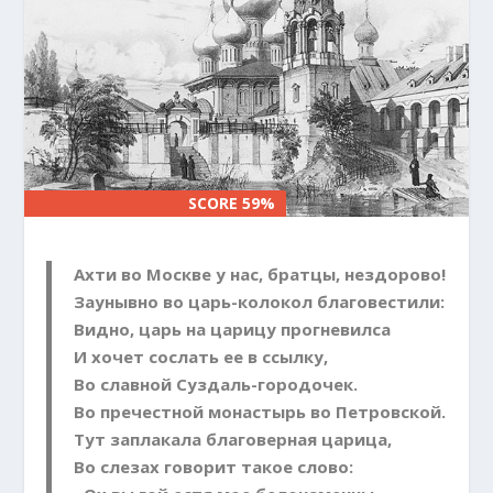
SCORE 59%
SCORE 59%
Ахти во Москве у нас, братцы, нездорово!
Заунывно во царь-колокол благовестили:
Видно, царь на царицу прогневилса
И хочет сослать ее в ссылку,
Во славной Суздаль-городочек.
Во пречестной монастырь во Петровской.
Тут заплакала благоверная царица,
Во слезах говорит такое слово: