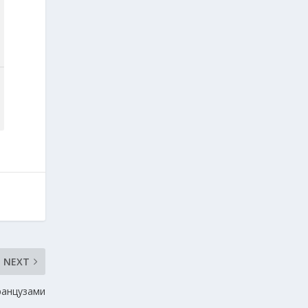
NEXT
ранцузами