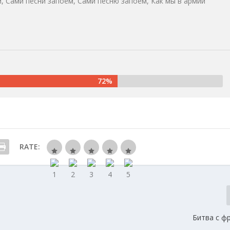
, Сами песни запоем, Сами песню запоем, Как мы в армии
72%
RATE:
Битва с ф