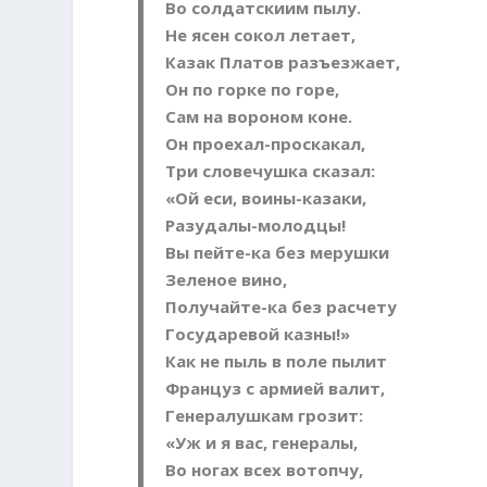
Во солдатскиим пылу.
Не ясен сокол летает,
Казак Платов разъезжает,
Он по горке по горе,
Сам на вороном коне.
Он проехал-проскакал,
Три словечушка сказал:
«Ой еси, воины-казаки,
Разудалы-молодцы!
Вы пейте-ка без мерушки
Зеленое вино,
Получайте-ка без расчету
Государевой казны!»
Как не пыль в поле пылит
Француз с армией валит,
Генералушкам грозит:
«Уж и я вас, генералы,
Во ногах всех вотопчу,