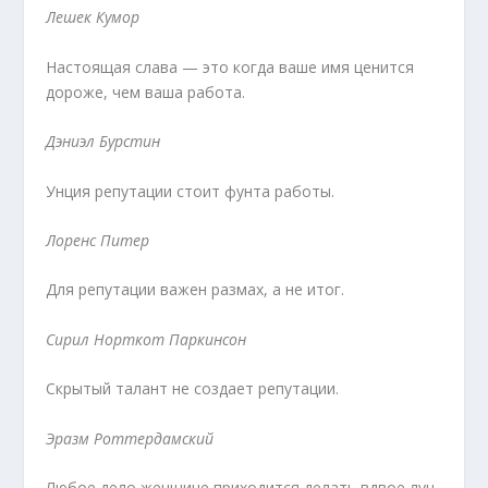
Лешек Кумор
Настоящая слава — это когда ваше имя ценится
до­роже, чем ваша работа.
Дэниэл Бурстин
Унция репутации стоит фунта работы.
Лоренс Питер
Для репутации важен размах, а не итог.
Сирил Норткот Паркинсон
Скрытый талант не создает репутации.
Эразм Роттердамский
Любое дело женщине приходится делать вдвое луч­