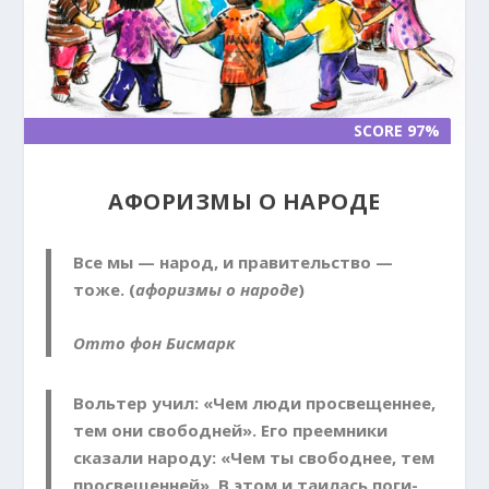
SCORE 97%
SCORE 97%
АФОРИЗМЫ О НАРОДЕ
Все мы — народ, и правительство —
тоже. (
афоризмы о народе
)
Отто фон Бисмарк
Вольтер учил: «Чем люди просвещеннее,
тем они свободней». Его преемники
сказали народу: «Чем ты свободнее, тем
просвещенней». В этом и таилась поги­