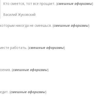
Кто смеется, тот все прощает. (
смешные афоризмы
)
Василий Жуковский
ото­рым никогда не смеешься. (
смешные афоризмы
)
есте работать. (
смешные афоризмы
)
­ения. (
смешные афоризмы
)
едит. (
смешные афоризмы
)