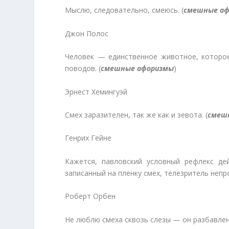
Мыслю, следовательно, смеюсь. (
смешные а
Джон Полос
Человек — единственное животное, которое
поводов. (
смешные афоризмы
)
Эрнест Хемингуэй
Смех заразителен, так же как и зевота. (
смеш
Генрих Гейне
Кажется, павловский условный рефлекс дей
записанный на пленку смех, телезритель непро
Роберт Орбен
Не люблю смеха сквозь слезы — он разбавлен