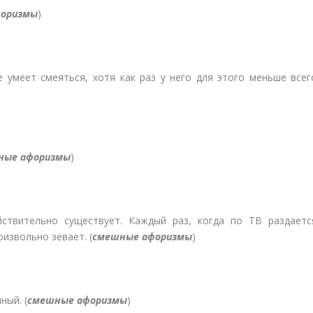
форизмы
)
 умеет смеяться, хотя как раз у него для этого меньше всег
ные афоризмы
)
стви­тельно существует. Каждый раз, когда по ТВ раздаетс
изволь­но зевает. (
смешные афоризмы
)
ный. (
смешные афоризмы
)