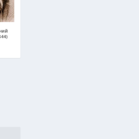
ний
44)