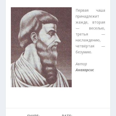
Первая чаша
принадлежит
жажде, вторая
— веселью,
третья —
наслаждению,
четвёртая —
безумию.
Автор
Анахарсис
SHARE:
RATE: