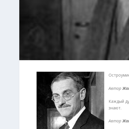
Остроумие
Автор
Жа
Каждый ду
знают.
Автор
Жа