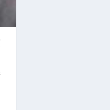
ю
,
;
к