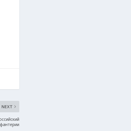
NEXT
оссийский
нфантерии