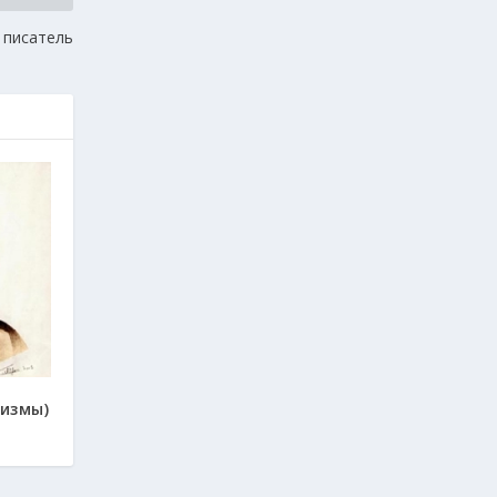
й писатель
измы)