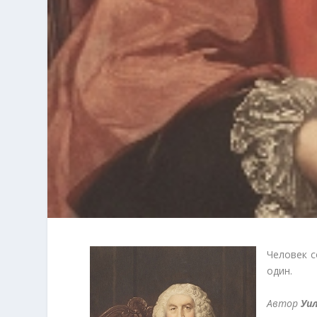
Человек с
один.
Автор
Уи