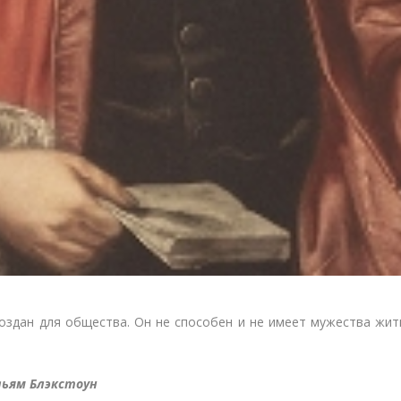
оздан для общества. Он не способен и не имеет мужества жит
льям Блэкстоун