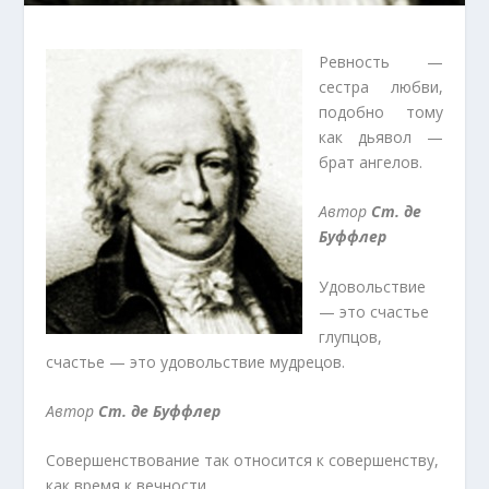
Ревность —
сестра любви,
подобно тому
как дьявол —
брат ангелов.
Автор
Ст. де
Буффлер
Удовольствие
— это счастье
глупцов,
счастье — это удовольствие мудрецов.
Автор
Ст. де Буффлер
Совершенствование так относится к совершенству,
как время к вечности.