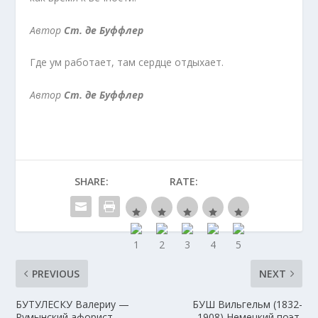
Автор
Ст. де Буффлер
Где ум работает, там сердце отдыхает.
Автор
Ст. де Буффлер
SHARE:
RATE:
PREVIOUS
NEXT
БУТУЛЕСКУ Валериу —
БУШ Вильгельм (1832-
Румынский афорист
1908) Немецкий поэт,