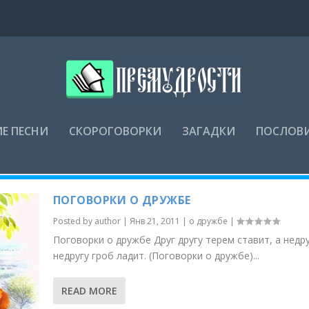
Е ПЕСНИ
СКОРОГОВОРКИ
ЗАГАДКИ
ПОСЛОВ
ПОГОВОРКИ О ДРУЖБЕ
Posted by
author
|
Янв 21, 2011
|
о дружбе
|
Поговорки о дружбе Друг другу терем ставит, а недр
недругу гроб ладит. (Поговорки о дружбе)...
READ MORE