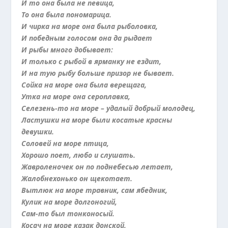
И то она была не певица,
То она была пономарица.
И чирка на море она была рыболовка,
И победным голосом она да рыдает
И рыбы много добывает:
И только с рыбой в ярманку не ездит,
И на тую рыбу больше призор не бывает.
Сойка на море она была верещага,
Утка на море она сероплавка,
Селезень-то на море – удалый добрый молодец,
Ластушки на море были косатые красны
девушки.
Соловей на море птица,
Хорошо поет, любо и слушать.
Жавроленочек он по поднебесью летает,
Жалобнехонько он щекотает.
Вытлюк на море травник, сам ябедник,
Кулик на море долгоногий,
Сам-то был тонконосый.
Косач на море казак донской,