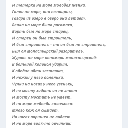
И тетерка на море молодая женка,
Галки на море, они погощаны,
Гагара из озеро в озеро она летает,
Белка на море была росомаха,
Ворть был на море старец,
И старец он был строитель,
И был строитель – то он был не строитель,
Был он монастырский разоритель.
Журавь на море пономарь монастырский:
В большой колокол ударит,
К обедне идти заставит,
И ножки у него доленьки,
Чулки на ногах у него узеньки,
И по мосту ходить он не знает
И мосту мостить не умеет.
И на море медведь кожемяка:
Много кож он сымает,
На ногах поршнев не видает.
И на море волк-то овчинник: