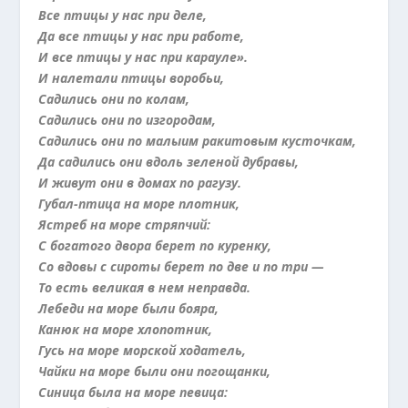
Все птицы у нас при деле,
Да все птицы у нас при работе,
И все птицы у нас при карауле».
И налетали птицы воробьи,
Садились они по колам,
Садились они по изгородам,
Садились они по малыим ракитовым кусточкам,
Да садились они вдоль зеленой дубравы,
И живут они в домах по рагузу.
Губал-птица на море плотник,
Ястреб на море стряпчий:
С богатого двора берет по куренку,
Со вдовы с сироты берет по две и по три —
То есть великая в нем неправда.
Лебеди на море были бояра,
Канюк на море хлопотник,
Гусь на море морской ходатель,
Чайки на море были они погощанки,
Синица была на море певица: