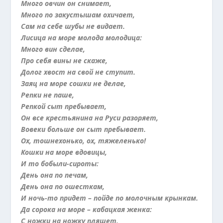
Много овчин он снимает,
Много по закустышам охичает,
Сам на себе шубы не видает.
Лисица на море молода молодица:
Много вин сделае,
Про себя вины не скаже,
Долог хвост на свой не ступит.
Заяц на море сошки не делае,
Репки не паше,
Репкой сыт пребывает,
Он все крестьянина на Руси разоряет,
Вовеки больше он сыт пребывает.
Ох, тошнехонько, ох, тяжеленько!
Кошки на море вдовицы,
И то бобыли-сироты:
День она по печам,
День она по ошесткам,
И ночь-то придет – пойде по молочным крынкам.
Да сорока на море – кабацкая женка:
С ножки на ножку пляшет,