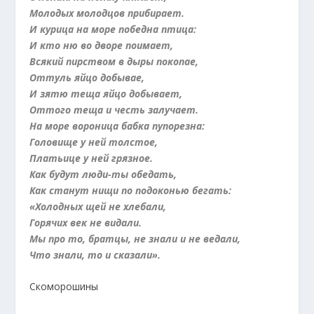
Молодых молодцов прибирает.
И курица на море победна птица:
И кто ню во дворе поимает,
Всякий пирством в дыры покопае,
Оттуль яйцо добывае,
И зятю теща яйцо добывает,
Оттого теща и честь залучает.
На море вороница бабка пупорезна:
Головище у ней толстое,
Платьице у ней грязное.
Как будут люди-ты обедать,
Как станут нищи по подоконью бегать:
«Холодных щей не хлебали,
Горячих век не видали.
Мы про то, братцы, не знали и не ведали,
Что знали, то и сказали».
Скоморошины