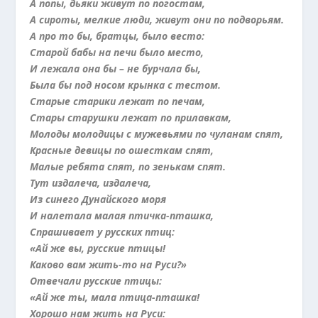
А попы, дьяки живут по погостам,
А сироты, мелкие люди, живут они по подворьям.
А про то бы, братцы, было весто:
Старой бабы на печи было место,
И лежала она бы – не бурчала бы,
Была бы под носом крынка с тестом.
Старые старики лежат по печам,
Стары старушки лежат по прилавкам,
Молоды молодицы с мужевьями по чуланам спят,
Красные девицы по ошесткам спят,
Малые ребята спят, по зенькам спят.
Тут издалеча, издалеча,
Из синего Дунайского моря
И налетала малая птичка-пташка,
Спрашивает у русских птиц:
«Ай же вы, русские птицы!
Каково вам жить-то на Руси?»
Отвечали русские птицы:
«Ай же ты, мала птица-пташка!
Хорошо нам жить на Руси: